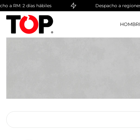
 2 días hábiles
Despacho a regiones: 4 días h
saltar
al
contenido
HOMBR