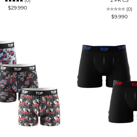
(0)
2 PK C5
$29.990
(0)
$9.990
Elige opciones
Elige opciones