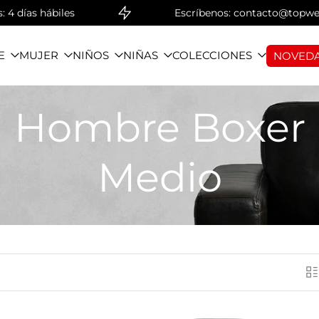
ábiles
Escríbenos: contacto@topwear.com | 
E
MUJER
NIÑOS
NIÑAS
COLECCIONES
NOVEDA
Hombre Boxer
Medio