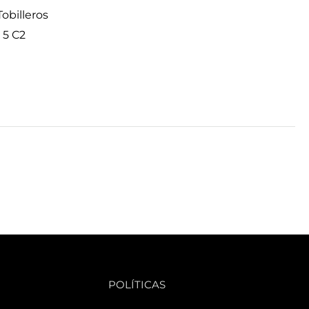
obilleros
 5 C2
POLÍTICAS