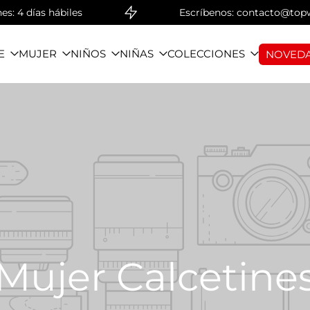
días hábiles
Escríbenos: contacto@topwear.c
E
MUJER
NIÑOS
NIÑAS
COLECCIONES
NOVEDA
Mujer Calcetine