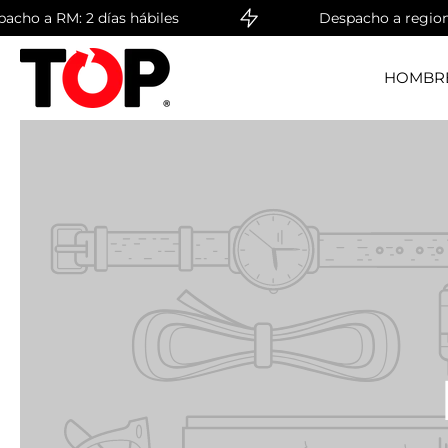
a RM: 2 días hábiles
Despacho a regiones: 4 
saltar
al
contenido
HOMBR