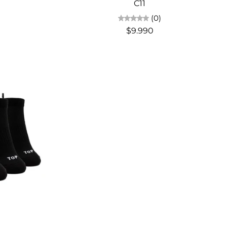
C11
(0)
$9.990