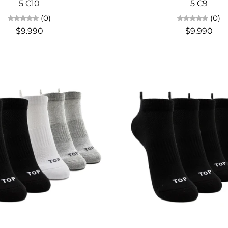
5 C10
5 C9
(0)
(0)
$9.990
$9.990
Elige opciones
Elige opciones