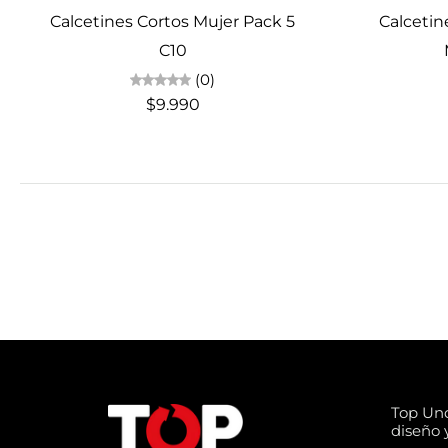
Calcetines Cortos Mujer Pack 5
Calcetin
C10
(0)
$9.990
Top Un
diseño y