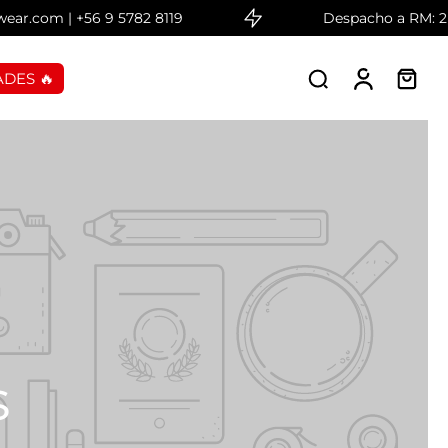
om | +56 9 5782 8119
Despacho a RM: 2 días 
DES 🔥
s