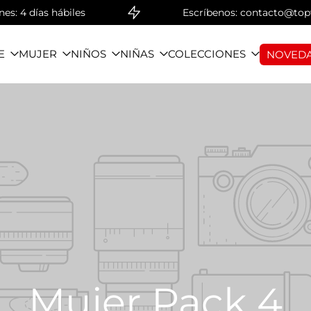
: 4 días hábiles
Escríbenos: contacto@topwe
E
MUJER
NIÑOS
NIÑAS
COLECCIONES
NOVEDA
Mujer Pack 4