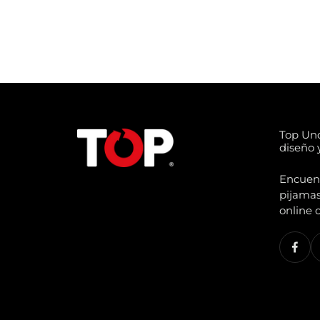
Top Un
diseño y
Encuentr
pijamas
online 