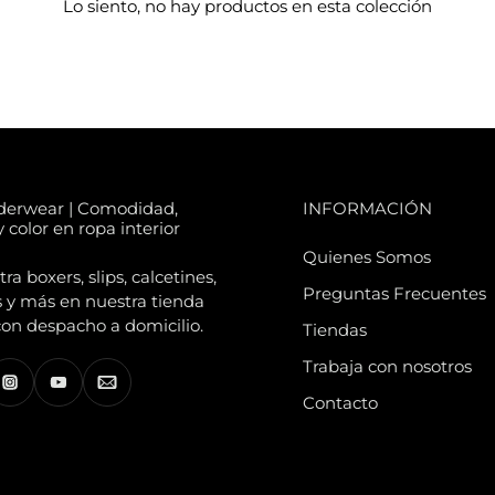
Lo siento, no hay productos en esta colección
derwear | Comodidad,
INFORMACIÓN
 color en ropa interior
Quienes Somos
a boxers, slips, calcetines,
Preguntas Frecuentes
 y más en nuestra tienda
con despacho a domicilio.
Tiendas
Trabaja con nosotros
Contacto