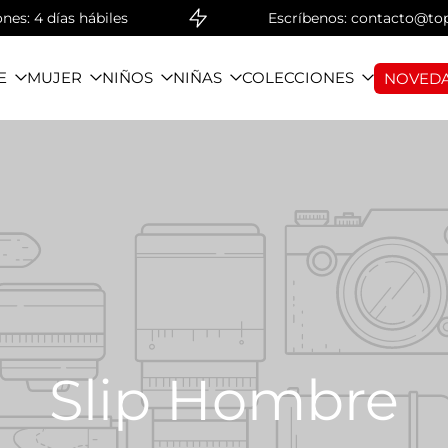
: 4 días hábiles
Escríbenos: contacto@topwe
E
MUJER
NIÑOS
NIÑAS
COLECCIONES
NOVEDA
Slip Hombre