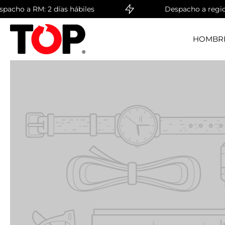
cho a RM: 2 días hábiles
Despacho a regiones
saltar
al
contenido
HOMBR