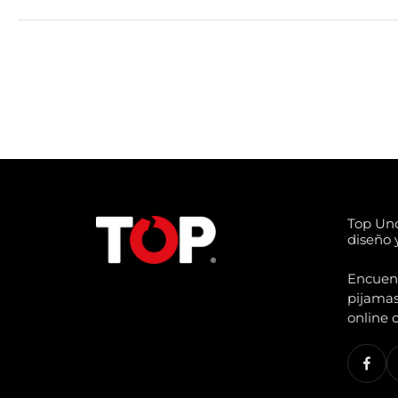
Top Un
diseño y
Encuentr
pijamas
online 