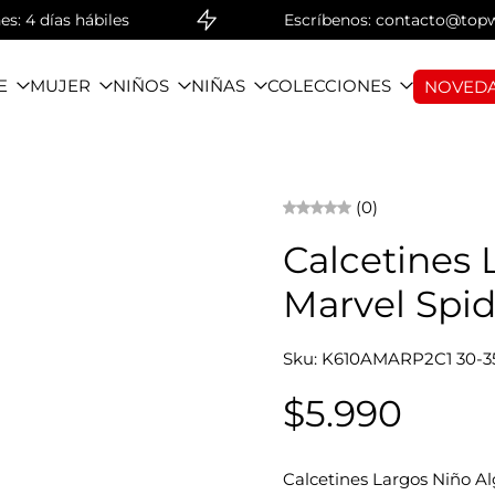
4 días hábiles
Escríbenos: contacto@topwear
E
MUJER
NIÑOS
NIÑAS
COLECCIONES
NOVEDA
(0)
Calcetines
Marvel Spid
Sku: K610AMARP2C1 30-3
$5.990
Calcetines Largos Niño A