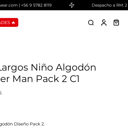
.com | +56 9 5782 8119
Despacho a RM: 2 día
DES 🔥
 Largos Niño Algodón
er Man Pack 2 C1
5
lgodón Diseño Pack 2.