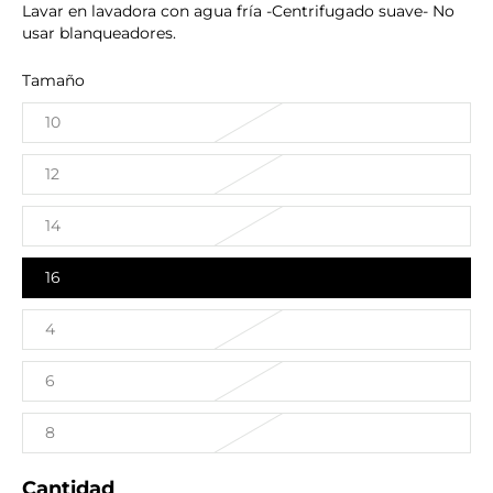
Lavar en lavadora con agua fría -Centrifugado suave- No
usar blanqueadores.
Tamaño
10
12
14
16
4
6
8
Cantidad